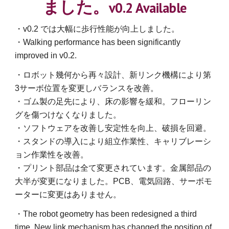
ました。
v0.2 Available
・v0.2 では大幅に歩行性能が向上しました。
・Walking performance has been significantly
improved in v0.2.
・ロボット幾何から再々設計、新リンク機構により第
3サーボ位置を変更しバランスを改善。
・ゴム製の足先により、床の影響を緩和。フローリン
グを傷つけなくなりました。
・ソフトウェアを改善し安定性を向上、破損を回避。
・スタンドの導入により組立作業性、キャリブレーシ
ョン作業性を改善。
・プリント部品は全て変更されています。金属部品の
大半が変更になりました。PCB、電気回路、サーボモ
ーターに変更はありません。
・The robot geometry has been redesigned a third
time, New link mechanism has changed the position of