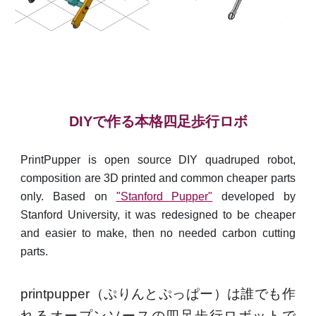
DIYで作る本格四足歩行ロボ
PrintPupper is open source DIY quadruped robot,
composition are 3D printed and common cheaper parts
only. Based on
"Stanford Pupper"
developed by
Stanford University, it was redesigned to be cheaper
and easier to make, then no needed carbon cutting
parts.
printpupper（ぷりんとぷっぱー）は誰でも作
れるオープンソースの四足歩行ロボットで