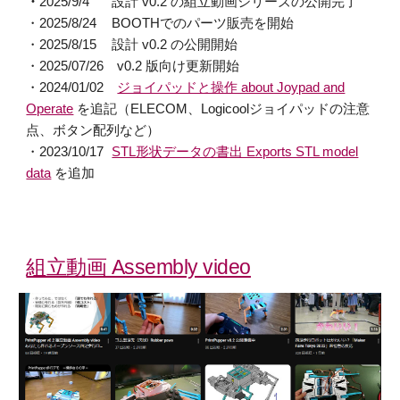
・
2025/9/4
設計 v0.2 の
組立動画シリーズの公開完了
・2025/8/24
BOOTHでのパーツ販売を開始
・2025/8/15
設計 v0.2 の公開開始
・2025/07/26 v0.2 版向け更新開始
・2024/01/02
ジョイパッドと操作 about Joypad and
Operate
を追記（ELECOM、Logicoolジョイパッドの注意
点、ボタン配列など）
・2023/10/17
STL形状データの書出 Exports STL model
data
を追加
組立動画 Assembly video