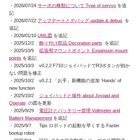
・2026/07/24
サーボの種類について Type of servvo
を追
記
・2026/07/22
アップデートとデバッグ update & debug
を
追記
・2026/01/10
UML図
を追記
・2025/12/2
飾り付け部品 Decoration parts
を追記
・2025/10/9
拡張用マウントポイント Expansion mount
points
を追記
・
2025/10/3
v0.2.2 F710ジョイパッドで
R
3ボタンが効か
ない問題を修正
・2025/10/2
v0.2.1 「お手」新機能の追加 'Hands' of
new function
・2025/
10
/2
ジョイパッドと操作 about Joypad and
Operate
の図
を更新
・2025/9/29
電圧計とバッテリー管理 Voltmeter and
Battery Management
を追記
・2025/9/7
Tips ロボットの起動を早くする Faster
bootup robot