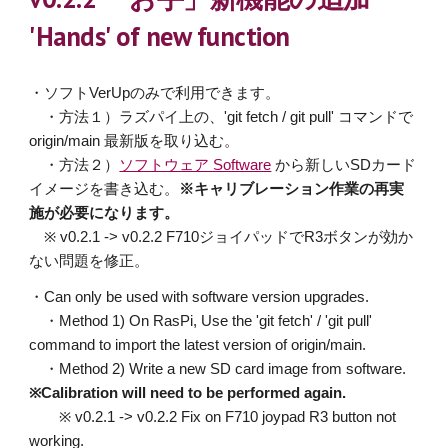
'Hands' of new function
・ソフトVerUpのみで利用できます。
・方法１）ラズパイ上の、'git fetch / git pull' コマンドで
origin/main 最新版を取り込む。
・方法２）
ソフトウェア Software
から新しいSDカード
イメージを書き込む。
※キャリブレーション作業の再実
施が必要になります。
※ v0.2.1 -> v0.2.2 F710ジョイパッドでR3ボタンが効か
ない問題を修正。
・Can only be used with software version upgrades.
・Method 1) On RasPi, Use the 'git fetch' / 'git pull'
command to import the latest version of origin/main.
・Method 2) Write a new SD card image from software.
※Calibration will need to be performed again.
※ v0.2.1 -> v0.2.2
F
ix on F710
joypad R
3 button
not
working.